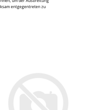
önnen, um der Ausbreitung
irksam entgegentreten zu