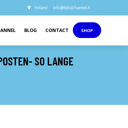
Finland
info@blindchannel.fi
HANNEL
BLOG
CONTACT
SHOP
POSTEN- SO LANGE