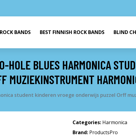
 ROCK BANDS
BEST FINNISH ROCK BANDS
BLIND C
10-HOLE BLUES HARMONICA STU
FF MUZIEKINSTRUMENT HARMONI
monica student kinderen vroege onderwijs puzzel Orff m
Categories:
Harmonica
Brand:
ProductsPro