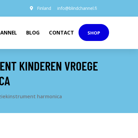
Finland
info@blindchannel.fi
HANNEL
BLOG
CONTACT
SHOP
DENT KINDEREN VROEGE
CA
uziekinstrument harmonica