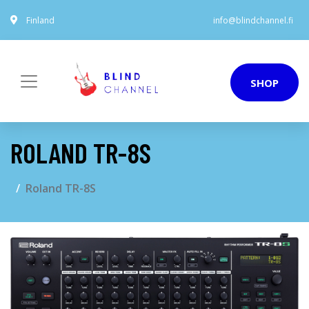
Finland
info@blindchannel.fi
SHOP
ROLAND TR-8S
Roland TR-8S