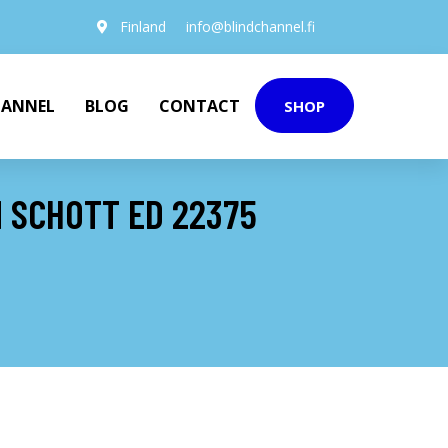
Finland
info@blindchannel.fi
HANNEL
BLOG
CONTACT
SHOP
 SCHOTT ED 22375