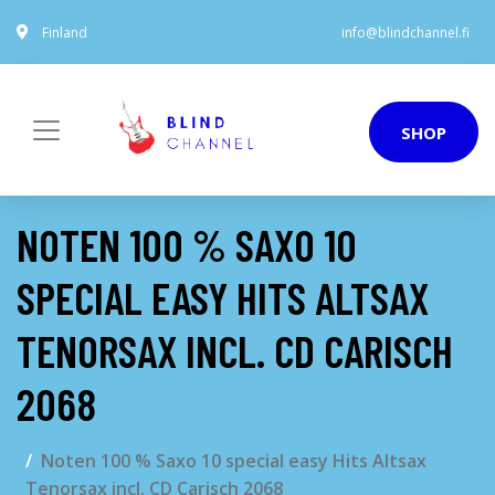
Finland
info@blindchannel.fi
SHOP
NOTEN 100 % SAXO 10
SPECIAL EASY HITS ALTSAX
TENORSAX INCL. CD CARISCH
2068
Noten 100 % Saxo 10 special easy Hits Altsax
Tenorsax incl. CD Carisch 2068