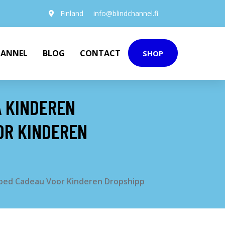
Finland
info@blindchannel.fi
HANNEL
BLOG
CONTACT
SHOP
A KINDEREN
OR KINDEREN
goed Cadeau Voor Kinderen Dropshipp