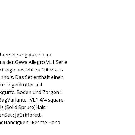
 Übersetzung durch eine
aus der Gewa Allegro VL1 Serie
e Geige besteht zu 100% aus
holz. Das Set enthält einen
 Geigenkoffer mit
kgurte. Boden und Zargen :
BagVariante : VL1 4/4 square
z (Solid Spruce)Hals :
Set : JaGriffbrett :
neHändigkeit : Rechte Hand