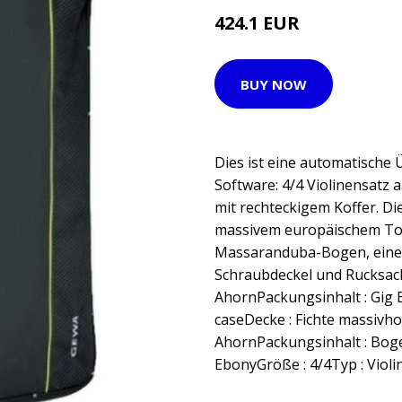
424.1 EUR
BUY NOW
Dies ist eine automatische
Software: 4/4 Violinensatz 
mit rechteckigem Koffer. Di
massivem europäischem Ton
Massaranduba-Bogen, einen
Schraubdeckel und Rucksac
AhornPackungsinhalt : Gig 
caseDecke : Fichte massivhol
AhornPackungsinhalt : Bogen
EbonyGröße : 4/4Typ : Violi