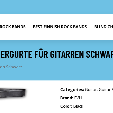
 ROCK BANDS
BEST FINNISH ROCK BANDS
BLIND C
DERGURTE FÜR GITARREN SCHWA
ren Schwarz
Categories:
Guitar
,
Guitar 
Brand:
EVH
Color:
Black