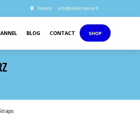
Finland
info@blindchannel.fi
HANNEL
BLOG
CONTACT
SHOP
RZ
Straps