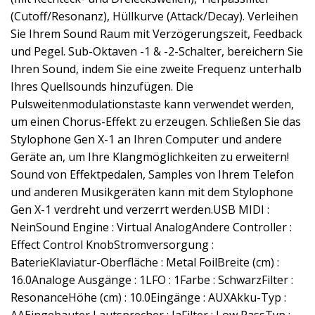
(Cutoff/Resonanz), Hüllkurve (Attack/Decay). Verleihen
Sie Ihrem Sound Raum mit Verzögerungszeit, Feedback
und Pegel. Sub-Oktaven -1 & -2-Schalter, bereichern Sie
Ihren Sound, indem Sie eine zweite Frequenz unterhalb
Ihres Quellsounds hinzufügen. Die
Pulsweitenmodulationstaste kann verwendet werden,
um einen Chorus-Effekt zu erzeugen. Schließen Sie das
Stylophone Gen X-1 an Ihren Computer und andere
Geräte an, um Ihre Klangmöglichkeiten zu erweitern!
Sound von Effektpedalen, Samples von Ihrem Telefon
und anderen Musikgeräten kann mit dem Stylophone
Gen X-1 verdreht und verzerrt werden.USB MIDI :
NeinSound Engine : Virtual AnalogAndere Controller :
Effect Control KnobStromversorgung :
BaterieKlaviatur-Oberfläche : Metal FoilBreite (cm) :
16.0Analoge Ausgänge : 1LFO : 1Farbe : SchwarzFilter :
ResonanceHöhe (cm) : 10.0Eingänge : AUXAkku-Typ :
AAEingebauter Lautsprecher : JaFilter : Low PassTyp :