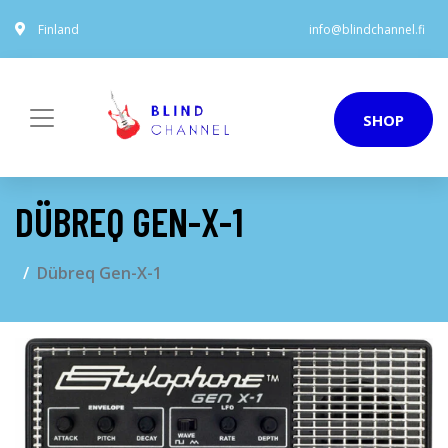
Finland
info@blindchannel.fi
SHOP
DÜBREQ GEN-X-1
Dübreq Gen-X-1