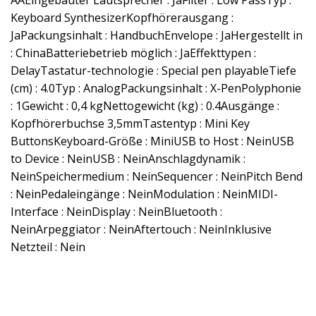
Keyboard SynthesizerKopfhörerausgang :
JaPackungsinhalt : HandbuchEnvelope : JaHergestellt in
: ChinaBatteriebetrieb möglich : JaEffekttypen :
DelayTastatur-technologie : Special pen playableTiefe
(cm) : 4.0Typ : AnalogPackungsinhalt : X-PenPolyphonie
: 1Gewicht : 0,4 kgNettogewicht (kg) : 0.4Ausgänge :
Kopfhörerbuchse 3,5mmTastentyp : Mini Key
ButtonsKeyboard-Größe : MiniUSB to Host : NeinUSB
to Device : NeinUSB : NeinAnschlagdynamik :
NeinSpeichermedium : NeinSequencer : NeinPitch Bend
: NeinPedaleingänge : NeinModulation : NeinMIDI-
Interface : NeinDisplay : NeinBluetooth :
NeinArpeggiator : NeinAftertouch : NeinInklusive
Netzteil : Nein