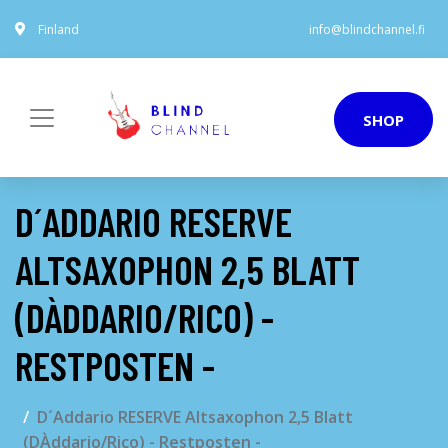
Finland
info@blindchannel.fi
SHOP
D´ADDARIO RESERVE
ALTSAXOPHON 2,5 BLATT
(DÀDDARIO/RICO) -
RESTPOSTEN -
D´Addario RESERVE Altsaxophon 2,5 Blatt
(DÀddario/Rico) - Restposten -