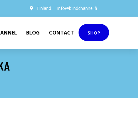
Finland
info@blindchannel.fi
HANNEL
BLOG
CONTACT
SHOP
KA