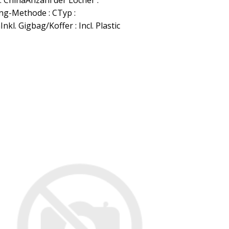
 : ChinaAnzahl der Löcher :
ing-Methode : CTyp :
kl. Gigbag/Koffer : Incl. Plastic