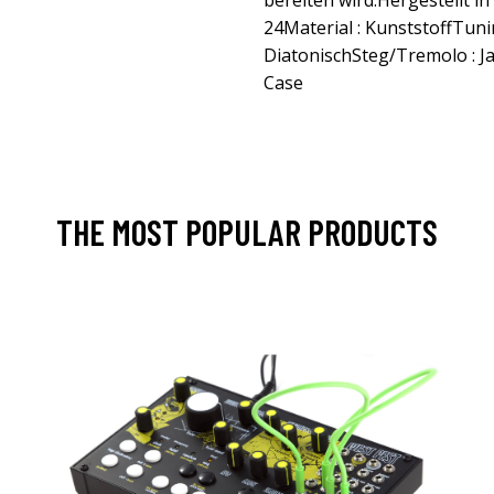
bereiten wird.Hergestellt in
24Material : KunststoffTun
DiatonischSteg/Tremolo : JaIn
Case
THE MOST POPULAR PRODUCTS