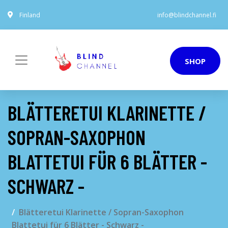
Finland
info@blindchannel.fi
SHOP
BLÄTTERETUI KLARINETTE /
SOPRAN-SAXOPHON
BLATTETUI FÜR 6 BLÄTTER -
SCHWARZ -
Blätteretui Klarinette / Sopran-Saxophon
Blattetui für 6 Blätter - Schwarz -