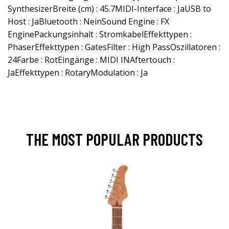
SynthesizerBreite (cm) : 45.7MIDI-Interface : JaUSB to
Host : JaBluetooth : NeinSound Engine : FX
EnginePackungsinhalt : StromkabelEffekttypen :
PhaserEffekttypen : GatesFilter : High PassOszillatoren :
24Farbe : RotEingänge : MIDI INAftertouch :
JaEffekttypen : RotaryModulation : Ja
THE MOST POPULAR PRODUCTS