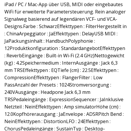
iPad / PC / Mac-App über USB, MIDI oder eingebautes
WiFi für erweiterte Parametersteuerung. Rein analoger
Signalweg basierend auf legendären VCF- und VCA-
Designs.Farbe : SchwarzEffekttypen : FilterHergestellt in
: ChinaArpeggiator : JaEffekttypen : DelayUSB MIDI :
JaPackungsinhalt : HandbuchPolyphonie :
12Produktkonfiguration : StandardangebotEffekttypen
: ReverbEingänge : Built-in Wi-Fi (2.4 GHz)Nettogewicht
(kg) : 4.2Speichermedium : InternAusgänge : Jack 6,3
mm TRSEffekttypen : EQTiefe (cm) : 22.5Effekttypen :
CompressionEffekttypen : FlangerFilter : Low
PassAnzahl der Presets : 1024Stromversorgung :
240VAusgänge : Headpone Jack 6,3 mm
TRSPedaleingänge : ExpressionSequencer : JaInklusive
Netzteil : NeinEffekttypen : Amp simulatorHöhe (cm) :
12.0Kopfhörerausgang : JaEnvelope : ADSRPitch Bend :
NeinEffekttypen : DistortionLFO : 24Effekttypen :
ChorusPedaleingänge : SustainTyp : Desktop-