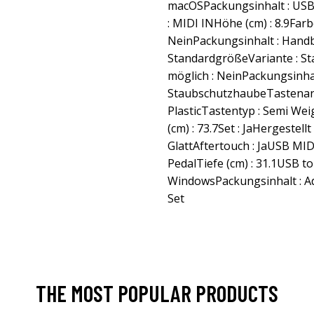
macOSPackungsinhalt : USB 
: MIDI INHöhe (cm) : 8.9Far
NeinPackungsinhalt : Hand
StandardgrößeVariante : S
möglich : NeinPackungsinhal
StaubschutzhaubeTastenanz
PlasticTastentyp : Semi Wei
(cm) : 73.7Set : JaHergestell
GlattAftertouch : JaUSB MIDI
PedalTiefe (cm) : 31.1USB to
WindowsPackungsinhalt : A
Set
THE MOST POPULAR PRODUCTS