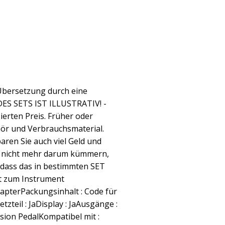
 Übersetzung durch eine
ES SETS IST ILLUSTRATIV! -
erten Preis. Früher oder
ör und Verbrauchsmaterial.
paren Sie auch viel Geld und
er nicht mehr darum kümmern,
 dass das in bestimmten SET
t zum Instrument
apterPackungsinhalt : Code für
tzteil : JaDisplay : JaAusgänge :
ion PedalKompatibel mit :