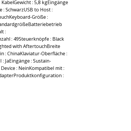
KabelGewicht : 5,8 kgEingänge
be : SchwarzUSB to Host :
buchKeyboard-Größe :
tandardgrößeBatteriebetrieb
t :
ahl : 49Steuerknöpfe : Black
ghted with AftertouchBreite
t in : ChinaKlaviatur-Oberfläche :
 : JaEingänge : Sustain-
 Device : NeinKompatibel mit :
dapterProduktkonfiguration :