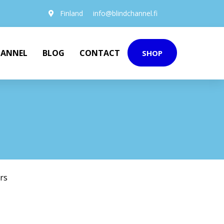
Finland
info@blindchannel.fi
HANNEL
BLOG
CONTACT
SHOP
rs